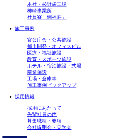
本社・杉野袋工場
柿崎事業所
社員寮「鋼福荘」
施工事例
官公庁舎・公共施設
都市開発・オフィスビル
医療・福祉施設
教育・スポーツ施設
ホテル・宿泊施設・式場
商業施設
工場・倉庫等
施工事例ピックアップ
採用情報
採用にあたって
先輩社員の声
募集職種・要項
会社説明会・見学会