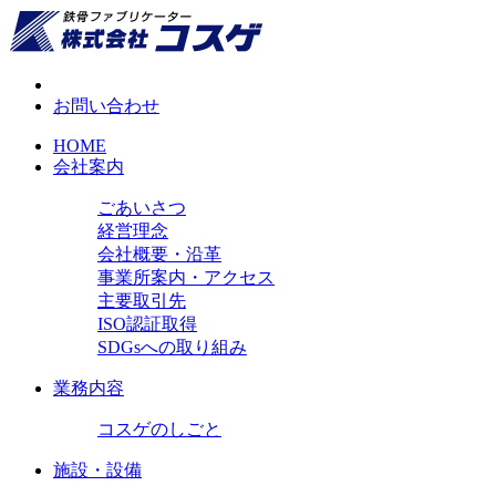
お問い合わせ
HOME
会社案内
ごあいさつ
経営理念
会社概要・沿革
事業所案内・アクセス
主要取引先
ISO認証取得
SDGsへの取り組み
業務内容
コスゲのしごと
施設・設備