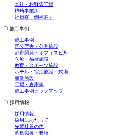
本社・杉野袋工場
柿崎事業所
社員寮「鋼福荘」
施工事例
施工事例
官公庁舎・公共施設
都市開発・オフィスビル
医療・福祉施設
教育・スポーツ施設
ホテル・宿泊施設・式場
商業施設
工場・倉庫等
施工事例ピックアップ
採用情報
採用情報
採用にあたって
先輩社員の声
募集職種・要項