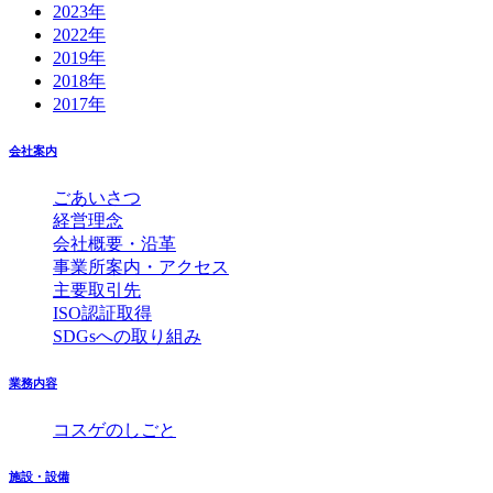
2023年
2022年
2019年
2018年
2017年
会社案内
ごあいさつ
経営理念
会社概要・沿革
事業所案内・アクセス
主要取引先
ISO認証取得
SDGsへの取り組み
業務内容
コスゲのしごと
施設・設備