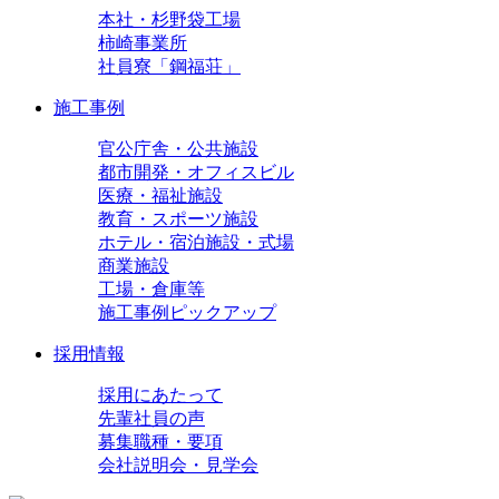
本社・杉野袋工場
柿崎事業所
社員寮「鋼福荘」
施工事例
官公庁舎・公共施設
都市開発・オフィスビル
医療・福祉施設
教育・スポーツ施設
ホテル・宿泊施設・式場
商業施設
工場・倉庫等
施工事例ピックアップ
採用情報
採用にあたって
先輩社員の声
募集職種・要項
会社説明会・見学会