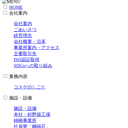
HOME
会社案内
会社案内
ごあいさつ
経営理念
会社概要・沿革
事業所案内・アクセス
主要取引先
ISO認証取得
SDGsへの取り組み
業務内容
コスゲのしごと
施設・設備
施設・設備
本社・杉野袋工場
柿崎事業所
社員寮「鋼福荘」