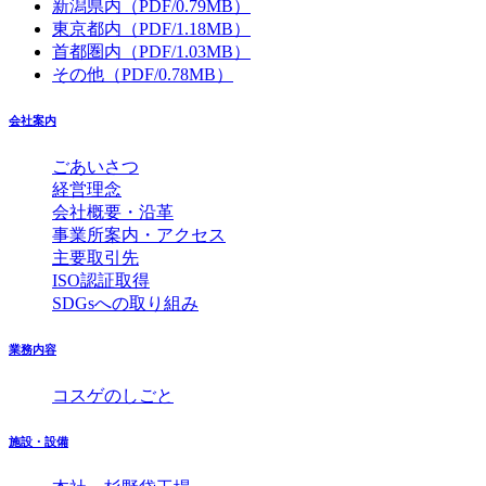
新潟県内（PDF/0.79MB）
東京都内（PDF/1.18MB）
首都圏内（PDF/1.03MB）
その他（PDF/0.78MB）
会社案内
ごあいさつ
経営理念
会社概要・沿革
事業所案内・アクセス
主要取引先
ISO認証取得
SDGsへの取り組み
業務内容
コスゲのしごと
施設・設備