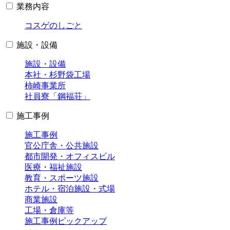
業務内容
コスゲのしごと
施設・設備
施設・設備
本社・杉野袋工場
柿崎事業所
社員寮「鋼福荘」
施工事例
施工事例
官公庁舎・公共施設
都市開発・オフィスビル
医療・福祉施設
教育・スポーツ施設
ホテル・宿泊施設・式場
商業施設
工場・倉庫等
施工事例ピックアップ