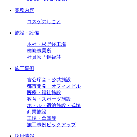
業務内容
コスゲのしごと
施設・設備
本社・杉野袋工場
柿崎事業所
社員寮「鋼福荘」
施工事例
官公庁舎・公共施設
都市開発・オフィスビル
医療・福祉施設
教育・スポーツ施設
ホテル・宿泊施設・式場
商業施設
工場・倉庫等
施工事例ピックアップ
採用情報