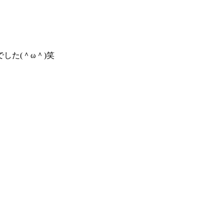
た(＾ω＾)笑